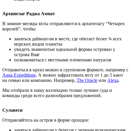
Архипелаг Раджа Ампат
В зимние месяцы яхты отправляются к архипелагу “Четырех
королей”, чтобы:
заняться дайвингом в месте, где обитает более ¾ всех
морских видов планеты
увидеть знаменитые идеальной формы островки у
острова Ваяг
познакомиться с местными племенами папуасов
Отправиться в круиз можно в групповом формате, например с
Aqua Expeditions
. А можно зафрахтовать яхту от 1 до 5 кают
на семью или компанию. Например,
The Oracle
или
Alexa
.
Мы отобрали в нашу коллекцию только лучшие суда и
команды среди всего разнообразия предложений.
Сулавеси
Отправляйтесь на остров в форме орхидеи:
заняться дайвингом у берегов с черным вулканическим