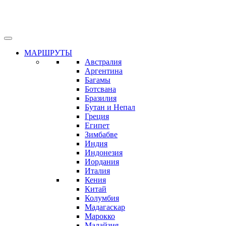
МАРШРУТЫ
Австралия
Аргентина
Багамы
Ботсвана
Бразилия
Бутан и Непал
Греция
Египет
Зимбабве
Индия
Индонезия
Иордания
Италия
Кения
Китай
Колумбия
Мадагаскар
Марокко
Малайзия