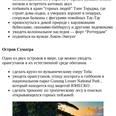
песком и встретить китовых акул
побывать в краю “горных людей” Тане Тораджа, где
строят дома-лодки, а умерших хоронят в пещерах,
сооружая балконы с фигурами покойных Тау-Тау
прикоснуться к дикой природе с карликовыми
буйволами, свиньями-баббирусу и другими эндемиками
увидеть колониальное наследия — форт “Роттердам”
подняться на вулкан Локон-Эмпунг
Остров Суматра
Один из двух островов в мире, где можно увидеть
орангутанов в их естественной среде обитания.
сделать круиз по вулканическому озеру Тоба
увидеть орангутанов, птицу носорога и гиббонов в
национальном парке Gunung Lesuer National Park ,
который находится под защитой ЮНЕСКО
сделать треккинг по тропическому лесу в поисках
открывающихся горных пейзажей