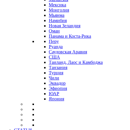
Мексика
Монголия
Мьянма
Намибия
Новая Зеландия
Оман
Панама и Коста-Рика
Перу
Руанда
Саудовская Аравия
США
Таиланд, Лаос и Камбоджа
Танзания
Турция
Чили
Эквадор
Эфиопия
ЮАР
Япония