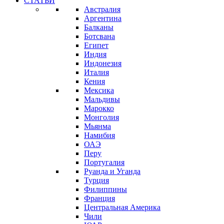
СТАТЬИ
Австралия
Аргентина
Балканы
Ботсвана
Египет
Индия
Индонезия
Италия
Кения
Мексика
Мальдивы
Марокко
Монголия
Мьянма
Намибия
ОАЭ
Перу
Португалия
Руанда и Уганда
Турция
Филиппины
Франция
Центральная Америка
Чили