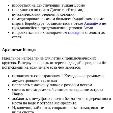
взобраться на действующий вулкан Бромо
прогуляться по плато Диенг с гейзерами,
вулканическими озерами и храмами
помедитировать в самом большом буддийском храме
мира в Боробудуре- остановиться в отеле
Amanjiwo
не
нуждающейся в представлении цепочки Aman
и проехаться на их панорамном
поезде
из столицы до
отеля.
Архипелаг Комодо
Идеальное направление для летних приключенческих
круизов. В первую очередь интересен для дайверов, но и без
погружений на архипелаге есть чем заняться:
познакомиться с “драконами” Комодо — огромными
двухметровыми варанами
поплавать с маской у пляжа с розовым песком
сделать инстаграммный снимок на вершине острова
Падар
добавить к нему фото с почти бесконечного деревянного
моста на воде у острова Менджерите
И, конечно, хайкинги, снорклинг с мантами, водные
виды спорта.