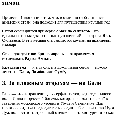
зимой.
Прелесть Индонезии в том, что, в отличии от большинства
азиатских стран, она подходит для путешествия круглый год.
Сухой сезон длится примерно
с мая по сентябрь
. Это
идеальное время для активных путешествий на острова
Ява,
Сулавеси
. В эти месяцы отправляются круизы на
архипелаг
Комодо
.
Сезон дождей
с ноября по апрель
— отправляемся
исследовать
Раджа Ампат
.
Круглый год
— и в сухой, и в дождливый сезон — можно
лететь на
Бали, Ломбок
или
Сумбу
.
3. За пляжным отдыхом — на Бали
Бали — это направление для серфингистов, ведь здесь много
волн. И для творческой богемы, которая “выходит в свет” в
заведения московского уровня в Убуде и Семиньяке. Для
пляжного отдыха подходит только один небольшой пляж Нуса
Дуа, полностью застроенный отелями — этакая туристическая