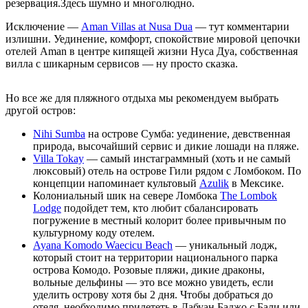
резервация.Здесь шумно и многолюдно.
Исключение —
Aman Villas at Nusa Dua
— тут комментарии
излишни. Уединение, комфорт, спокойствие мировой цепочки
отелей Aman в центре кипящей жизни Нуса Дуа, собственная
вилла с шикарным сервисов — ну просто сказка.
Но все же для пляжного отдыха мы рекомендуем выбрать
другой остров:
Nihi Sumba
на острове Сумба: уединение, девственная
природа, высочайший сервис и дикие лошади на пляже.
Villa Tokay
— самый инстаграммный (хоть и не самый
люксовый) отель на острове Гили рядом с Ломбоком. По
концепции напоминает культовый
Azulik
в Мексике.
Колониальный шик на севере Ломбока
The Lombok
Lodge
подойдет тем, кто любит сбалансировать
погружение в местный колорит более привычным по
культурному коду отелем.
Ayana Komodo Waecicu Beach
— уникальный лодж,
который стоит на территории национального парка
острова Комодо. Розовые пляжи, дикие драконы,
вольные дельфины — это все можно увидеть, если
уделить острову хотя бы 2 дня. Чтобы добраться до
отеля, необходимо прилететь в Лабуан Баджо с Бали или