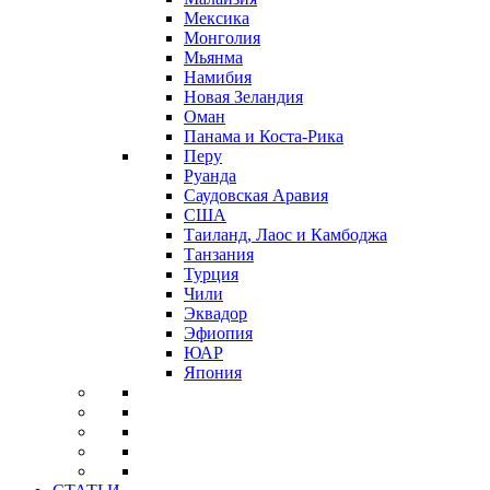
Мексика
Монголия
Мьянма
Намибия
Новая Зеландия
Оман
Панама и Коста-Рика
Перу
Руанда
Саудовская Аравия
США
Таиланд, Лаос и Камбоджа
Танзания
Турция
Чили
Эквадор
Эфиопия
ЮАР
Япония