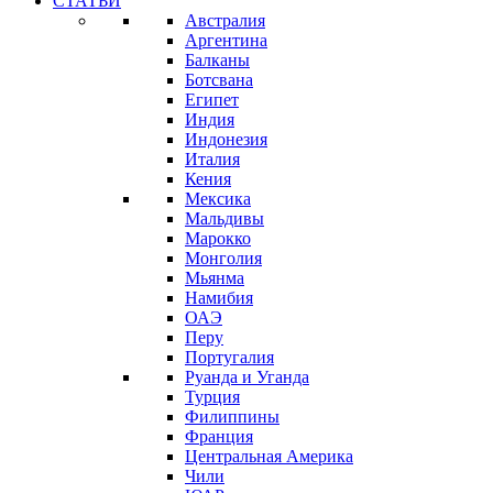
СТАТЬИ
Австралия
Аргентина
Балканы
Ботсвана
Египет
Индия
Индонезия
Италия
Кения
Мексика
Мальдивы
Марокко
Монголия
Мьянма
Намибия
ОАЭ
Перу
Португалия
Руанда и Уганда
Турция
Филиппины
Франция
Центральная Америка
Чили