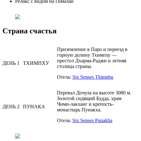
Релакс с видом на Гималаи
Страна счастья
Приземление в Паро и переезд в
горную долину Тхимпху —
престол Дхарма-Раджи и летняя
ДЕНЬ 1
ТХИМПХУ
столица страны.
Отель:
Six Senses Thimphu
Перевал Дочула на высоте 3080 м.
Золотой сидящий Будда, храм
Чими-лакханг и крепость-
ДЕНЬ 2
ПУНАКА
монастырь Пунакха.
Отель:
Six Senses Punakha