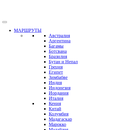
МАРШРУТЫ
Австралия
Аргентина
Багамы
Ботсвана
Бразилия
Бутан и Непал
Греция
Египет
Зимбабве
Индия
Индонезия
Иордания
Италия
Кения
Китай
Колумбия
Мадагаскар
Марокко
Малайзия