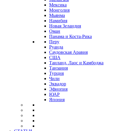
Мексика
Монголия
Мьянма
Намибия
Новая Зеландия
Оман
Панама и Коста-Рика
Перу
Руанда
Саудовская Аравия
США
Таиланд, Лаос и Камбоджа
Танзания
Турция
Чили
Эквадор
Эфиопия
ЮАР
Япония