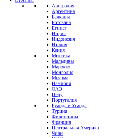
СТАТЬИ
Австралия
Аргентина
Балканы
Ботсвана
Египет
Индия
Индонезия
Италия
Кения
Мексика
Мальдивы
Марокко
Монголия
Мьянма
Намибия
ОАЭ
Перу
Португалия
Руанда и Уганда
Турция
Филиппины
Франция
Центральная Америка
Чили