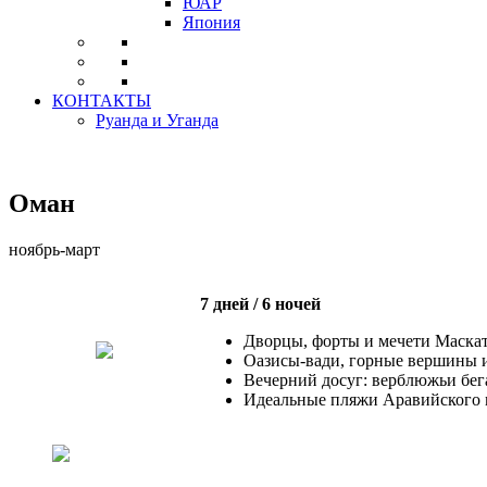
ЮАР
Япония
КОНТАКТЫ
Руанда и Уганда
Оман
ноябрь-март
7 дней / 6 ночей
Дворцы, форты и мечети Маска
Оазисы-вади, горные вершины и
Вечерний досуг: верблюжьи бег
Идеальные пляжи Аравийского 