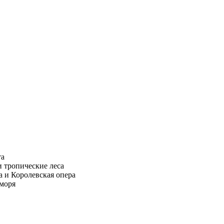
та
 тропические леса
а и Королевская опера
моря