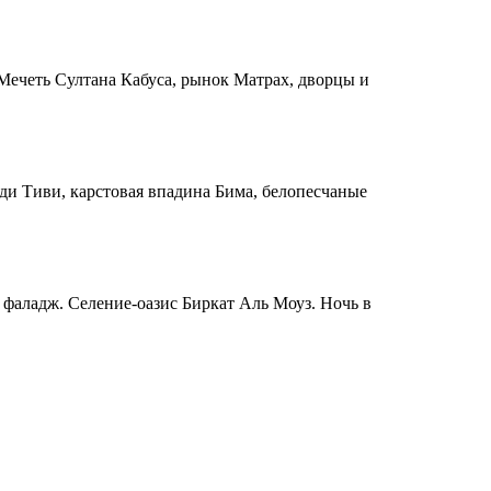
 Мечеть Султана Кабуса, рынок Матрах, дворцы и
ади Тиви, карстовая впадина Бима, белопесчаные
и фаладж. Селение-оазис Биркат Аль Моуз. Ночь в