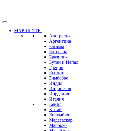
МАРШРУТЫ
Австралия
Аргентина
Багамы
Ботсвана
Бразилия
Бутан и Непал
Греция
Египет
Зимбабве
Индия
Индонезия
Иордания
Италия
Кения
Китай
Колумбия
Мадагаскар
Марокко
Малайзия