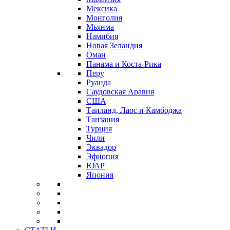
Мексика
Монголия
Мьянма
Намибия
Новая Зеландия
Оман
Панама и Коста-Рика
Перу
Руанда
Саудовская Аравия
США
Таиланд, Лаос и Камбоджа
Танзания
Турция
Чили
Эквадор
Эфиопия
ЮАР
Япония