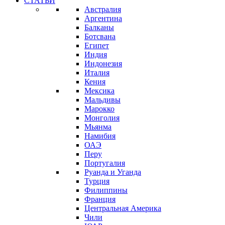
СТАТЬИ
Австралия
Аргентина
Балканы
Ботсвана
Египет
Индия
Индонезия
Италия
Кения
Мексика
Мальдивы
Марокко
Монголия
Мьянма
Намибия
ОАЭ
Перу
Португалия
Руанда и Уганда
Турция
Филиппины
Франция
Центральная Америка
Чили