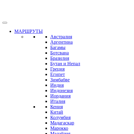
МАРШРУТЫ
Австралия
Аргентина
Багамы
Ботсвана
Бразилия
Бутан и Непал
Греция
Египет
Зимбабве
Индия
Индонезия
Иордания
Италия
Кения
Китай
Колумбия
Мадагаскар
Марокко
Малайзия