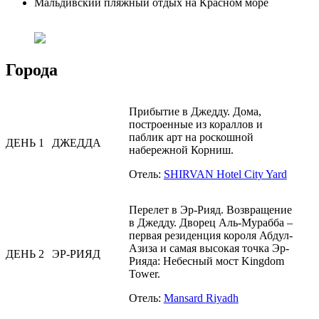
Мальдивский пляжный отдых на Красном море
Города
Прибытие в Джедду. Дома,
построенные из кораллов и
паблик арт на роскошной
ДЕНЬ 1
ДЖЕДДА
набережной Корниш.
Отель:
SHIRVAN Hotel City Yard
Перелет в Эр-Рияд. Возвращение
в Джедду. Дворец Аль-Мурабба –
первая резиденция короля Абдул-
Азиза и самая высокая точка Эр-
ДЕНЬ 2
ЭР-РИЯД
Рияда: Небесный мост Kingdom
Tower.
Отель:
Mansard Riyadh