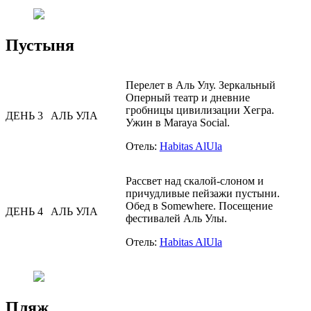
Пустыня
Перелет в Аль Улу. Зеркальный
Оперный театр и дневние
гробницы цивилизации Хегра.
ДЕНЬ 3
АЛЬ УЛА
Ужин в Maraya Social.
Отель:
Habitas AlUla
Рассвет над скалой-слоном и
причудливые пейзажи пустыни.
Обед в Somewhere. Посещение
ДЕНЬ 4
АЛЬ УЛА
фестивалей Аль Улы.
Отель:
Habitas AlUla
Пляж